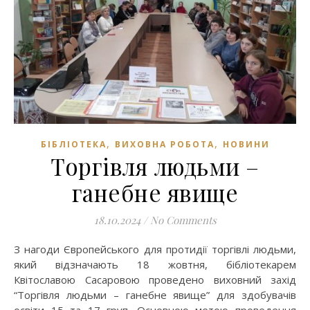
,
,
БІБЛІОТЕКА
ВИХОВНА РОБОТА
НОВИНИ
Торгівля людьми –
ганебне явище
18.10.2024
/
No Comments
З нагоди Європейського для протидії торгівлі людьми,
який відзначають 18 жовтня, бібліотекарем
Квітославою Сасаровою проведено виховний захід
“Торгівля людьми – ганебне явище” для здобувачів