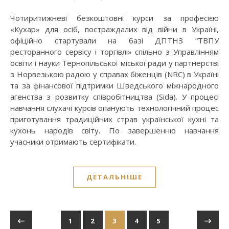
Чотиритижневі безкоштовні курси за професією
«Кухар» для осіб, постраждалих від війни в Україні,
офіційно стартували на базі ДПТНЗ “ТВПУ
ресторанного сервісу і торгівлі» спільно з Управлінням
освіти і науки Тернопільської міської ради у партнерстві
з Норвезькою радою у справах біженців (NRC) в Україні
та за фінансової підтримки Шведського міжнародного
агенства з розвитку співробітництва (Sida). У процесі
навчання слухачі курсів опанують технологічний процес
приготування традиційних страв української кухні та
кухонь народів світу. По завершенню навчання
учасники отримають сертифікати.
ДЕТАЛЬНІШЕ
1
2
3
4
5