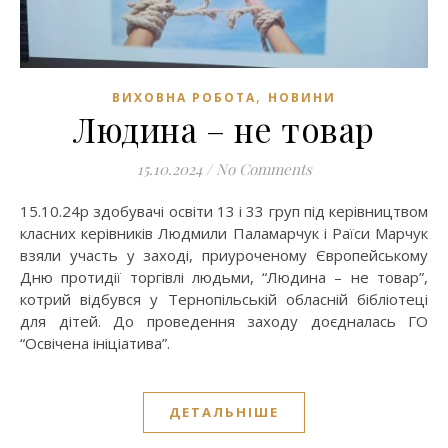
,
ВИХОВНА РОБОТА
НОВИНИ
Людина – не товар
15.10.2024
/
No Comments
15.10.24р здобувачі освіти 13 і 33 груп під керівництвом
класних керівників Людмили Паламарчук і Раїси Марчук
взяли участь у заході, приуроченому Європейському
Дню протидії торгівлі людьми, “Людина – не товар”,
котрий відбувся у Тернопільській обласній бібліотеці
для дітей. До проведення заходу доєдналась ГО
“Освічена ініціатива”.
ДЕТАЛЬНІШЕ