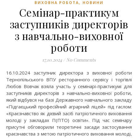
,
ВИХОВНА РОБОТА
НОВИНИ
Семінар-практикум
заступників директорів
з навчально-виховної
роботи
17.10.2024
/
No Comments
16.10.2024 заступник директора з виховної роботи
Тернопільського ВПУ ресторанного сервісу і торгівлі
Любов Вовчак взяла участь у семінарі-практикумі для
заступників директорів з навчально-виховної роботи,
який відбувся на базі Державного навчального закладу
«Підгаєцький професійний аграрний ліцей» під гаслом:
«Краєзнавство як дієвий засіб патріотичного виховання
молоді у закладах П(ПТО) освіти». Під час семінару
присутні обговорили теоретичні засади застосування
краєзнавства з метою патріотичного виховання молоді,