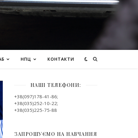
АБ
НПЦ
КОНТАКТИ
НАШІ ТЕЛЕФОНИ:
+38(097)178-41-86;
+38(035)252-10-22;
+38(035)225-75-88
ЗАПРОШУЄМО НА НАВЧАННЯ