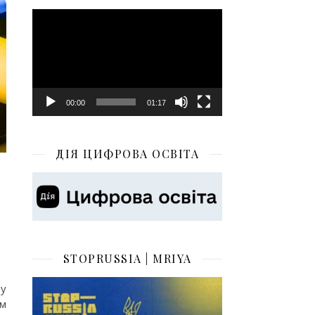
Відеопрогравач
00:00
01:17
ДІЯ ЦИФРОВА ОСВІТА
STOPRUSSIA | MRIYA
 у
ям