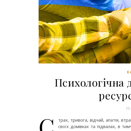
К
Психологічна д
ресур
15
С
трах, тривога, відчай, апатія, в
своїх домівках та підвалах, в ти