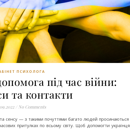
АБІНЕТ ПСИХОЛОГА
опомога під час війни:
си та контакти
.09.2022
/
No Comments
трата сенсу — з такими почуттями багато людей просинаються
мчасових притулках по всьому світу. Щоб допомогти українц