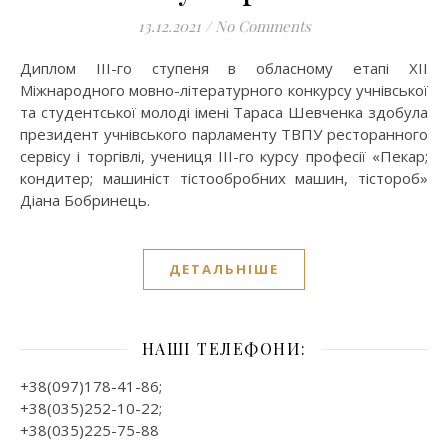
13.12.2021
/
No Comments
Диплом ІІІ-го ступеня в обласному етапі ХІІ
Міжнародного мовно-літературного конкурсу учнівської
та студентської молоді імені Тараса Шевченка здобула
президент учнівського парламенту ТВПУ ресторанного
сервісу і торгівлі, учениця ІІІ-го курсу професії «Пекар;
кондитер; машиніст тістообробних машин, тістороб»
Діана Бобринець.
ДЕТАЛЬНІШЕ
НАШІ ТЕЛЕФОНИ:
+38(097)178-41-86;
+38(035)252-10-22;
+38(035)225-75-88