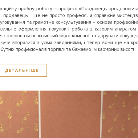
фікаційну пробну роботу з професії «Продавець продовольч
ли: продавець – це не просто професія, а справжнє мистецт
слуговування та грамотне консультування – основа професійн
равильне оформлення покупок і робота з касовим апаратом
ння створювати позитивний імідж компанії та дарувати покупц
искуче впоралися з усіма завданнями, і тепер вони ще на кр
бутніх професіоналів торгівлі та бажаємо їм кар’єрних висот!
ДЕТАЛЬНІШЕ