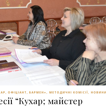
,
,
АР, ОФІЦІАНТ, БАРМЕН»
МЕТОДИЧНІ КОМІСІЇ
НОВИН
сії “Кухар; майстер