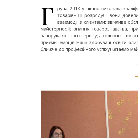
Г
рупа 2 ПК успішно виконала квалі
товарів» III розряду! І вони дове
взаємодії з клієнтами: ввічливе об
майстерності; знання товарознавства, п
запорука якісного сервісу; а головне – вмі
приємні емоції! Наші здобувачі освіти бл
ближче до професійного успіху! Вітаємо май