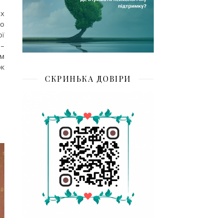
их
во
ої
 –
ям
ок
СКРИНЬКА ДОВІРИ