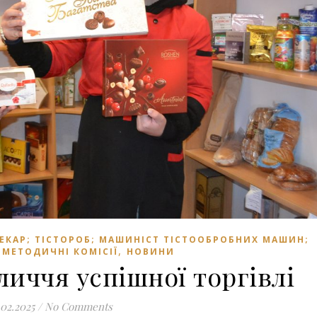
ПЕКАР; ТІСТОРОБ; МАШИНІСТ ТІСТООБРОБНИХ МАШИН;
,
,
МЕТОДИЧНІ КОМІСІЇ
НОВИНИ
личчя успішної торгівлі
.02.2025
/
No Comments