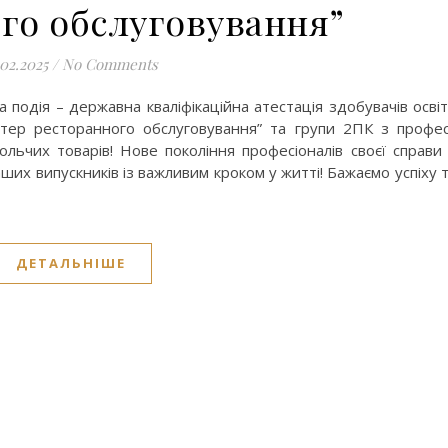
го обслуговування”
.02.2025
/
No Comments
 подія – державна кваліфікаційна атестація здобувачів осві
стер ресторанного обслуговування” та групи 2ПК з профес
ольчих товарів! Нове покоління професіоналів своєї справи
ших випускників із важливим кроком у житті! Бажаємо успіху 
ДЕТАЛЬНІШЕ