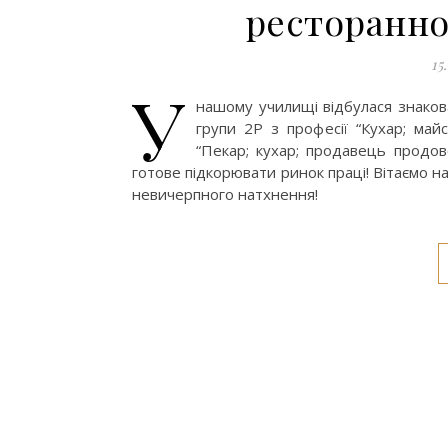
ресторанно
15
У
нашому училищі відбулася знакова
групи 2Р з професії “Кухар; май
“Пекар; кухар; продавець продов
готове підкорювати ринок праці! Вітаємо на
невичерпного натхнення!