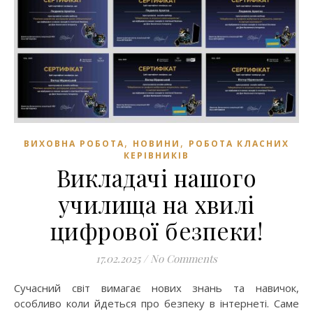
,
,
ВИХОВНА РОБОТА
НОВИНИ
РОБОТА КЛАСНИХ
КЕРІВНИКІВ
Викладачі нашого
училища на хвилі
цифрової безпеки!
17.02.2025
/
No Comments
Сучасний світ вимагає нових знань та навичок,
особливо коли йдеться про безпеку в інтернеті. Саме