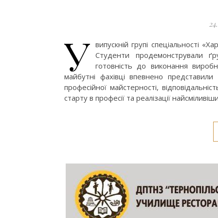
24
У
випускній групі спеціальності «Ха
Студенти продемонстрували ґру
готовність до виконання виробни
майбутні фахівці впевнено представили 
професійної майстерності, відповідальніс
старту в професії та реалізації найсміливіш