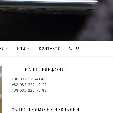
АБ
НПЦ
КОНТАКТИ
НАШІ ТЕЛЕФОНИ:
+38(097)178-41-86;
+38(035)252-10-22;
+38(035)225-75-88
ЗАПРОШУЄМО НА НАВЧАННЯ