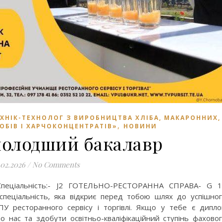
ЕХНІК-ТЕХНОЛОГ З ВИРОБНИЦТВА ХЛІБА, МАКАРОННИХ,
,
ОБІВ І ХАРЧОКОНЦЕНТРАТІВ»
НОВИНИ
олодший бакалавр
.02.2026
/
No Comments
Спеціальність:- J2 ГОТЕЛЬНО-РЕСТОРАННА СПРАВА- G 1
пеціальність, яка відкриє перед тобою шлях до успішно
У ресторанного сервісу і торгівлі. Якщо у тебе є дипл
до нас та здобути освітньо-кваліфікаційний ступінь фахово