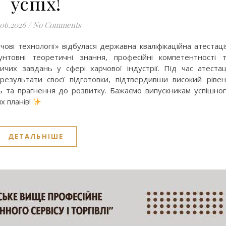
успіх!
.06.2026
/
No Comments
рчові технології» відбулася державна кваліфікаційна атестаці
нтовні теоретичні знання, професійні компетентності 
чих завдань у сфері харчової індустрії. Під час атестац
результати своєї підготовки, підтвердивши високий ріве
ть та прагнення до розвитку. Бажаємо випускникам успішно
их планів!
ДЕТАЛЬНІШЕ