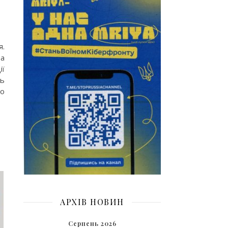
я.
та
ії
нь
го
АРХІВ НОВИН
Серпень 2026