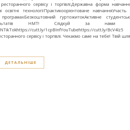
есторанного сервісу і торгівлі:Державна форма навчанн
ні освітні технологіїПрактикоорієнтоване навчанняУчасть
програмахБезкоштовний гуртожитокАктивне студентсь
ультатів НМТ! Слідкуй за нами 
TikTokhttps://cutt.ly/1cpBInfYouTubehttps://cutt.ly/BcV4lz5
оранного сервісу і торгівлі. Чекаємо саме на тебе! Твій шл
ДЕТАЛЬНІШЕ