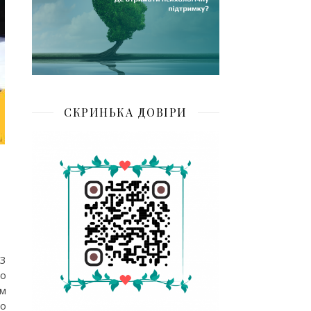
СКРИНЬКА ДОВІРИ
3
го
ом
го