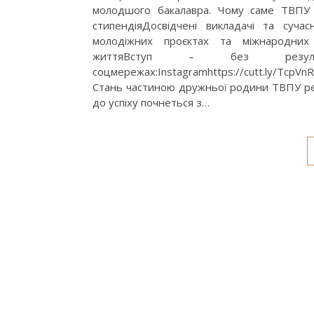
молодшого бакалавра. Чому саме ТВПУ р
стипендіяДосвідчені викладачі та сучас
молодіжних проєктах та міжнародних 
життяВступ – без рез
соцмережах:Instagramhttps://cutt.ly/TcpVnRN
Стань частиною дружньої родини ТВПУ рест
до успіху почнеться з…