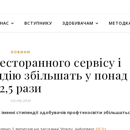
 НАС
ВСТУПНИКУ
ЗДОБУВАЧАМ
МЕТОДК
НОВИНИ
сторанного сервісу і
ндію збільшать у понад
2,5 рази
02.09.2021
та іменні стипендії здобувачів профтехосвіти збільшать
алено 1 вересня на засіданні Уряду, інформує
МОН
.