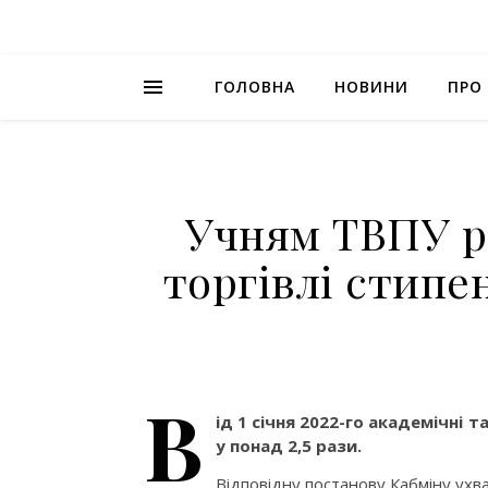
ГОЛОВНА
НОВИНИ
ПРО
Учням ТВПУ ре
торгівлі стипе
В
ід 1 січня 2022-го академічні 
у понад 2,5 рази.
Відповідну постанову Кабміну ухв