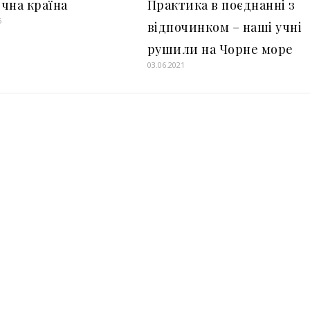
чна країна
Практика в поєднанні з
5
відпочинком – наші учні
рушили на Чорне море
03.06.2021