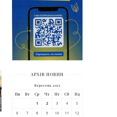
АРХІВ НОВИН
Вересень 2021
Пн
Вт
Ср
Чт
Пт
Сб
Нд
1
2
3
4
5
6
7
8
9
10
11
12