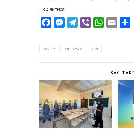
Поділитися:
Facebook
Messenger
Telegram
Viber
WhatsApp
Email
П
кабмін
стипендія
учн
ВАС ТАК