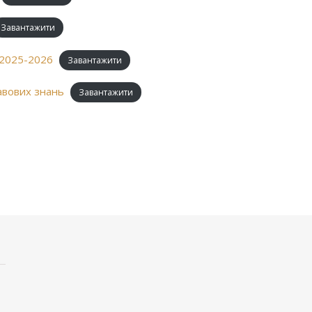
Завантажити
 2025-2026
Завантажити
авових знань
Завантажити
оділитися