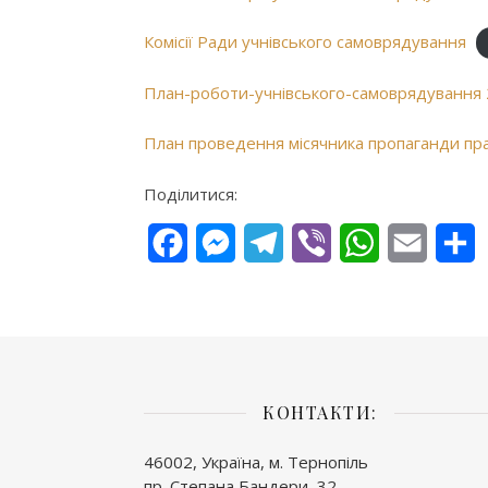
Комісії Ради учнівського самоврядування
План-роботи-учнівського-самоврядування
План проведення місячника пропаганди пр
Поділитися:
Facebook
Messenger
Telegram
Viber
WhatsApp
Email
П
КОНТАКТИ:
46002, Україна, м. Тернопіль
пр. Степана Бандери, 32