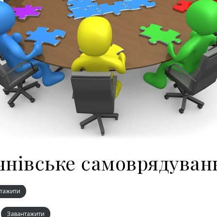
чнівське самоврядуван
тажити
Завантажити